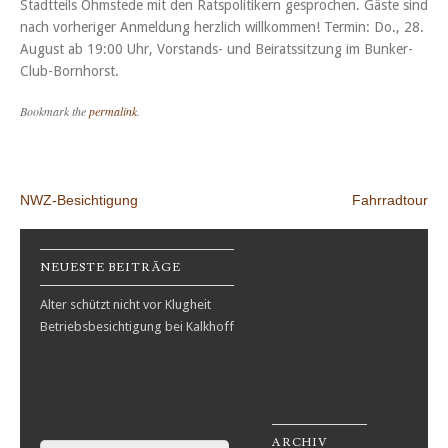
Stadtteils Ohmstede mit den Ratspolitikern gesprochen. Gäste sind
nach vorheriger Anmeldung herzlich willkommen! Termin: Do., 28.
August ab 19:00 Uhr, Vorstands- und Beiratssitzung im Bunker-
Club-Bornhorst.
Bookmark the
permalink
.
Post navigation
NWZ-Besichtigung
Fahrradtour
NEUESTE BEITRÄGE
Alter schützt nicht vor Klugheit
Betriebsbesichtigung bei Kalkhoff
ARCHIV
Search