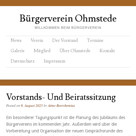
Bürgerverein Ohmstede
WILLKOMMEN BEIM BÜRGERVEREIN
Menu
Skip to content
News
Verein
Der Vorstand
Termine
Galerie
Mitglied
Über Ohmstede
Kontakt
Datenschutz
Impressum
Vorstands- Und Beiratssitzung
Posted on
6. August 2025
by
Aimo Reershemius
Ein besonderer Tagungspunkt ist die Planung des Jubiläums des
Bürgervereins im kommenden Jahr. Außerdem wird über die
Vorbereitung und Organisation der neuen Gesprächsrunde des