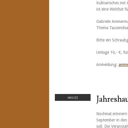
Kulinarisches mit 
ist eine Wohltat 
Gabriele Ammerma
Thema Tausendsas
Bitte ein Schraubg
Umlage 10,- €, für
Anmeldung:
amme
Jahresha
09/1/22
Nochmal erinnern 
September in den 
soll. Die Veranst