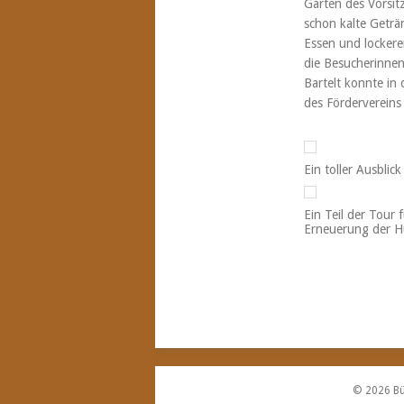
Garten des Vorsit
schon kalte Getr
Essen und locker
die Besucherinnen
Bartelt konnte in
des Fördervereins
Ein toller Ausbli
Ein Teil der Tour
Erneuerung der H
Post navigation
© 2026 Bü