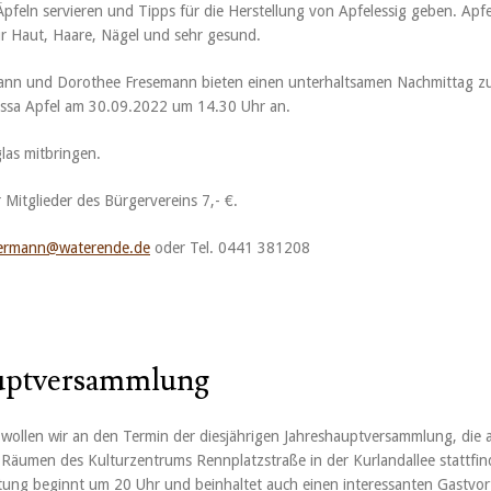
Äpfeln servieren und Tipps für die Herstellung von Apfelessig geben. Apfe
für Haut, Haare, Nägel und sehr gesund.
nn und Dorothee Fresemann bieten einen unterhaltsamen Nachmittag 
sa Apfel am 30.09.2022 um 14.30 Uhr an.
las mitbringen.
 Mitglieder des Bürgervereins 7,- €.
rmann@waterende.de
oder Tel. 0441 381208
uptversammlung
wollen wir an den Termin der diesjährigen Jahreshauptversammlung, die 
Räumen des Kulturzentrums Rennplatzstraße in der Kurlandallee stattfi
altung beginnt um 20 Uhr und beinhaltet auch einen interessanten Gastvor