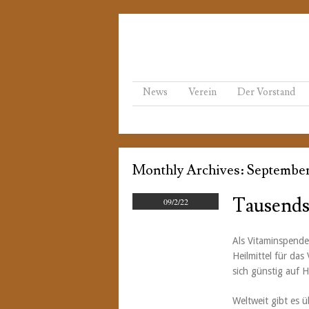
Menu
Skip to content
News
Verein
Der Vorstand
Monthly Archives:
September
Tausends
09/2/22
Als Vitaminspende
Heilmittel für da
sich günstig auf H
Weltweit gibt es 