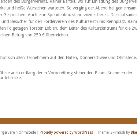
zenden des Bürgervereins, Rainer Bartelt, wo auf Einladung des Bürgerve
änke und heiße Würstchen warteten. So verging der Abend bei gemeinsam
en Gesprächen. Auch eine Spendenbox stand wieder bereit: Diesmal samm
 und Besucher für den Förderverein des Kulturzentrums Rennplatz. Rain
 den Folgetagen Torsten Lobien, dem Leiter des Kulturzentrums für die Z
 einen Betrag von 250 € überreichen.
ck bot sich allen Teilnehmern auf den Hafen, Donnerschwee und Ohmstede.
 führte auch entlang der in Vorbereitung stehenden Baumaßnahmen der
untebrücke.
rgerverein Ohmstede
|
Proudly powered by WordPress
|
Theme: Skirmish by
Bla