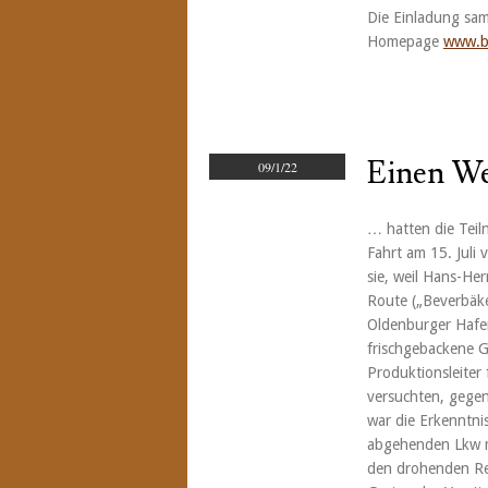
Die Einladung sam
Homepage
www.b
Einen We
09/1/22
… hatten die Teil
Fahrt am 15. Juli
sie, weil Hans-He
Route („Beverbäk
Oldenburger Hafen
frischgebackene G
Produktionsleiter
versuchten, gegen
war die Erkenntnis
abgehenden Lkw mi
den drohenden Re