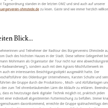
t Tagesordnung standen in der letzten OMZ und sind auch auf unserer
uergerverein-ohmstede.de
zu lesen. Gäste sind wie immer herzlich willk
iten Blick…
nehmerinnen und Teilnehmer der Radtour des Bürgervereins Ohmstede auf
 vom Dach des höchsten Hauses in der Stadt. Diese seltene Gelegenheit 
rmann Mohrmann als Organisator der Tour nicht nur eine abwechslungsre
e-Radwanderweg“), sondern auch mit dem Agravis-Mischfutterwerk im
 auch ein interessantes Besichtigungsobjekt ausgewählt hatte. Der
eschäftsführer des Oldenburger Unternehmens, Karsten Schulte und sein
 führten die Gruppe durch die Produktions-, Misch- und Abfüllanlagen un
 den zum Teil ohrenbetäubenden Lärm die Abläufe zu erklären. Beeindr
, dass es heutzutage dank digitaler Technik möglich ist, praktisch jeden
t einer individuell abgestimmten Futtermischung zu befüllen. Immer kn
genschauern davonkommend, erreichte die Gruppe spätnachmittags den