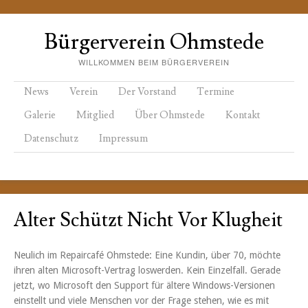
Bürgerverein Ohmstede
WILLKOMMEN BEIM BÜRGERVEREIN
Menu
Skip to content
News
Verein
Der Vorstand
Termine
Galerie
Mitglied
Über Ohmstede
Kontakt
Datenschutz
Impressum
Alter Schützt Nicht Vor Klugheit
Neulich im Repaircafé Ohmstede: Eine Kundin, über 70, möchte
ihren alten Microsoft-Vertrag loswerden. Kein Einzelfall. Gerade
jetzt, wo Microsoft den Support für ältere Windows-Versionen
einstellt und viele Menschen vor der Frage stehen, wie es mit