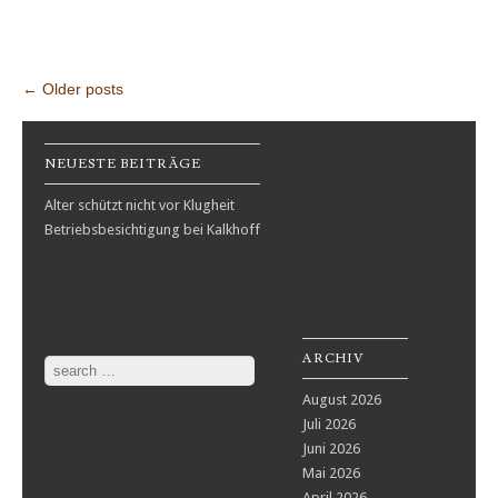
Post navigation
←
Older posts
NEUESTE BEITRÄGE
Alter schützt nicht vor Klugheit
Betriebsbesichtigung bei Kalkhoff
ARCHIV
Search
August 2026
Juli 2026
Juni 2026
Mai 2026
April 2026