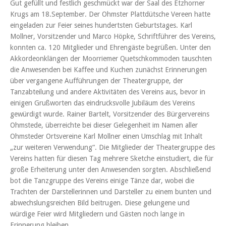
Gut gefüllt und festlich geschmückt war der Saal des Etzhorner
Krugs am 18.September. Der Ohmster Plattdütsche Vereen hatte
eingeladen zur Feier seines hundertsten Geburtstages. Karl
Mollner, Vorsitzender und Marco Höpke, Schriftführer des Vereins,
konnten ca. 120 Mitglieder und Ehrengäste begrüßen. Unter den
Akkordeonklängen der Moorriemer Quetschkommoden tauschten
die Anwesenden bei Kaffee und Kuchen zunächst Erinnerungen
über vergangene Aufführungen der Theatergruppe, der
Tanzabteilung und andere Aktivitäten des Vereins aus, bevor in
einigen Grußworten das eindrucksvolle Jubiläum des Vereins
gewürdigt wurde. Rainer Bartelt, Vorsitzender des Bürgervereins
Ohmstede, überreichte bei dieser Gelegenheit im Namen aller
Ohmsteder Ortsvereine Karl Mollner einen Umschlag mit Inhalt
„zur weiteren Verwendung“. Die Mitglieder der Theatergruppe des
Vereins hatten für diesen Tag mehrere Sketche einstudiert, die für
große Erheiterung unter den Anwesenden sorgten. Abschließend
bot die Tanzgruppe des Vereins einige Tänze dar, wobei die
Trachten der Darstellerinnen und Darsteller zu einem bunten und
abwechslungsreichen Bild beitrugen. Diese gelungene und
würdige Feier wird Mitgliedern und Gästen noch lange in
Erinnerung bleiben.