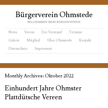
Bürgerverein Ohmstede
WILLKOMMEN BEIM BÜRGERVEREIN
Menu
Skip to content
News
Verein
Der Vorstand
Termine
Galerie
Mitglied
Über Ohmstede
Kontakt
Datenschutz
Impressum
Monthly Archives:
Oktober 2022
Einhundert Jahre Ohmster
Plattdütsche Vereen