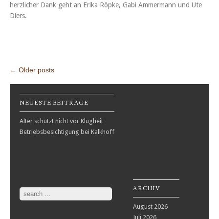
herzlicher Dank geht an Erika Röpke, Gabi Ammermann und Ute
Diers.
Post navigation
←
Older posts
NEUESTE BEITRÄGE
Alter schützt nicht vor Klugheit
Betriebsbesichtigung bei Kalkhoff
ARCHIV
Search
August 2026
Juli 2026