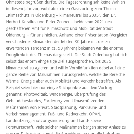
Ohmstede begrüßen durfte. Die Tagesordnung sah keine Wahlen
in diesem Jahr vor, wohl aber einen Gastvortrag zum Thema
„Klimaschutz in Oldenburg – klimaneutral bis 2035“, den Dr.
Norbert Korallus und Peter Zenner – beide vom 2021 neu
geschaffenen Amt für Klimaschutz und Mobilität der Stadt
Oldenburg – für uns hielten. Anhand einer Präsentation (Vergleich
verschiedener Klimadaten der letzten 30 Jahre mit der zu
erwartenden Tendenz in ca. 50 Jahren) bekamen wir die enorme
Dringlichkeit des Themas dargestellt. Die Stadt Oldenburg hat sich
selbst das enorm ehrgeizige Ziel ausgesprochen, bis 2035
klimaneutral zu agieren und will in Vorbildfunktion dabei auf eine
ganze Reihe von Maßnahmen zurückgreifen, welche die Bereiche
Wärme, Energie aber auch Mobilität und Verkehr betreffen. Als
Beispiel seien hier nur einige Stichpunkte aus dem Vortrag
genannt: Photovoltaik, Windenergie, Überprüfung des
Gebäudebestandes, Förderung von klimaschützenden
Maßnahmen von Privat, Stadtplanung, Parkraum- und
Verkehrsmanagement, Fuß- und Radverkehr, ÖPVN,
Landnutzung, -nutzungsänderung und Land- sowie
Forstwirtschaft. Viele solcher Maßnahmen bergen sicher Anlass zu
grosser Diskussion, zumal die Auswirkungen uns alle betreffen