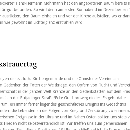
experte“ Hans-Hermann Mohrmann hat den angebotenen Baum bereits i
 für gut befunden. So wird denn am ersten Sonnabend im Dezember ein 
 ausrücken, den Baum einholen und vor der Kirche aufstellen, wo er dan
in wie gewohnt im Lichterglanz erstrahlen wird.
strauertag
 legen die ev.-luth. Kirchengemeinde und die Ohmsteder Vereine am
m Gedenken der Toten der Weltkriege, den Opfern von Flucht und Vertre
errschaft in der ganzen Welt Kränze an den Gedenkstätten auf dem Frie
al an der Butjadinger Straße/Ecke Grashornweg nieder. Es geht dabei
rum, ein immer ferner liegendes geschichtliches Ereignis ins Gedächtnis
ndern die Lebenden an die Folgen von Krieg und Zerstörung zu erinnern.
erischen Ereignisse in der Ukraine und im Nahen Osten sollten uns stets v
s Frieden nicht selbstverständlich ist. Wir treffen uns zum gemeinsamen
er Kirche, Butjadinger Straße, um 10 Uhr, anschließend ist die Kranzniede