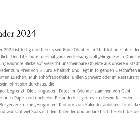
nder 2024
 2024 ist fertig und bereits seit Ende Oktober im Stadtteil oder über de
tlich. Der Titel lautet diesmal ganz verheißungsvoll „Hingucker in Ohmst
 ungewohnte Blicke auf vielleicht unscheinbare Objekte aus unserem Stadtt
ieder zum Preis von 5 Euro erhältlich und liegt in folgenden Geschäften i
umen Lüschen, Mühlenhofsapotheke, Brillen Schwarz oder im Restaurant
sein lohnt sich durchaus, die
mmer begrenzt. Die „Hingucker“-Fotos im Kalender stammen von Gabi
nrich Pape, und noch eine Besonderheit gibt es zu diesem Kalender – i
 Bürgerverein eine „Hingucker“-Radtour zum Kalender anbieten. Infos da
and wünscht viel Spaß mit dem Kalender und bedankt sich herzlich bei be