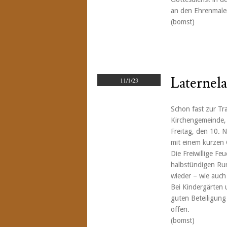
an den Ehrenmale
(bomst)
Laternel
11/1/23
Schon fast zur Tr
Kirchengemeinde,
Freitag, den 10. 
mit einem kurzen 
Die Freiwillige F
halbstündigen Ru
wieder – wie auch
Bei Kindergärten 
guten Beteiligung 
offen.
(bomst)