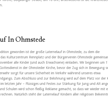
n.
auf In Ohmstede
adition geworden ist der große Laternelauf in Ohmstede, zu dem die
 das Kulturzentrum Rennplatz und der Bürgerverein Ohmstede gemeins
November alle Kinder (und auch Erwachsene) einladen. Wir beginnen um 1
Gottesdienst in der Ohmsteder Kirche, bevor der Zug sich in Bewegung se
euerwehr sorgt für unsere Sicherheit im Verkehr während unseres etwa
ndgangs. Zum Abschluss und zur Belohnung wird auf dem Platz vor der 
 im letzten Jahr – Flüssiges und Festes zur Stärkung für Jung und Alt ang
und Schulen wird schon fleißig Reklame gemacht, so dass wir wieder mit e
rechnen. Natürlich steht der Laternelauf Kindern aller religiösen Bekennt