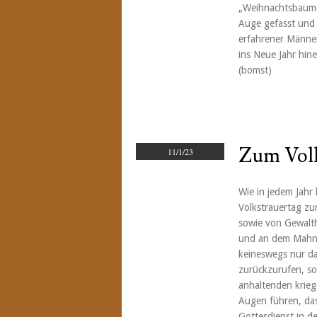
„Weihnachtsbaum
Auge gefasst und
erfahrener Männer
ins Neue Jahr hine
(bomst)
Zum Volk
11/1/23
Wie in jedem Jahr
Volkstrauertag zu
sowie von Gewalth
und an dem Mahnm
keineswegs nur da
zurückzurufen, so
anhaltenden krieg
Augen führen, das
Gottesdienst in d