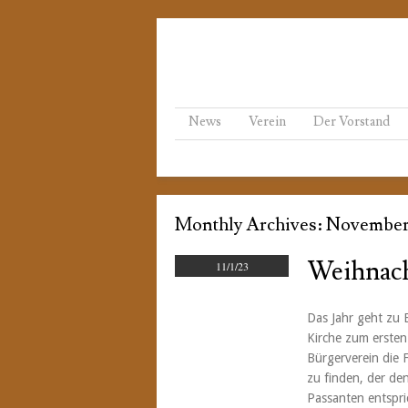
Menu
Skip to content
News
Verein
Der Vorstand
Monthly Archives:
November
Weihnac
11/1/23
Das Jahr geht zu
Kirche zum ersten
Bürgerverein die 
zu finden, der d
Passanten entspri